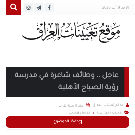
الأحد 9 آب 2026
عاجل .. وظائف شاغرة في مدرسة
رؤية الصباح الأهلية


موقع تعيينات العراق
منذ 8 سنة تقريبا

الصفحة الرئيسية
القطاع الخاص
حفظ الموضوع