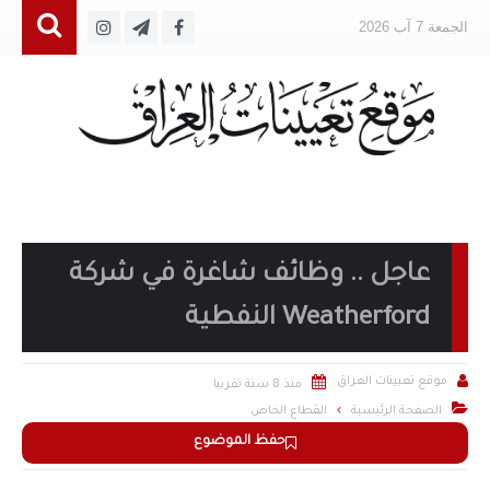
الجمعة 7 آب 2026
عاجل .. وظائف شاغرة في شركة
Weatherford النفطية


موقع تعيينات العراق
منذ 8 سنة تقريبا

الصفحة الرئيسية
القطاع الخاص
حفظ الموضوع