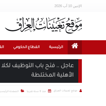
الإثنين 10 آب 2026
الرئيسية
القطاع الحكومي
ال
عاجل .. فتح باب التوظيف لكلا 
الأهلية المختلطة



موقع تعيينات العراق
منذ 8 سنة تقريبا
الصفحة الرئيسية