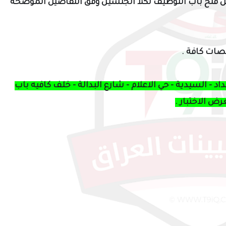
 عن فتح باب التوظيف لكلا الجنسين وفق التفاصيل الموضحة
ات كافة .
د - السيدية - حي الاعلام - شارع البدالة - خلف كافيه باب