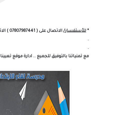
*
للأستفسار/
الاتصال على ( 07807987441‏ ) الاتصال يكون ضمن الدوام الرسمي .
.
.
مع تمنياتنا بالتوفيق للجميع .. ادارة موقع تعيين