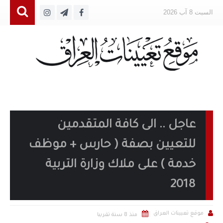
السبت 8 آب 2026
عاجل .. الى كافة المتقدمين
للتعيين بصفة ( حارس + موظف
خدمة ) على ملاك وزارة التربية
2018


موقع تعيينات العراق
منذ 8 سنة تقريبا