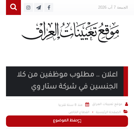
الجمعة 7 آب 2026
اعلان .. مطلوب موظفين من كلا
الجنسين في شركة ستار وي


موقع تعيينات العراق
منذ 8 سنة تقريبا

الصفحة الرئيسية
القطاع الخاص
حفظ الموضوع