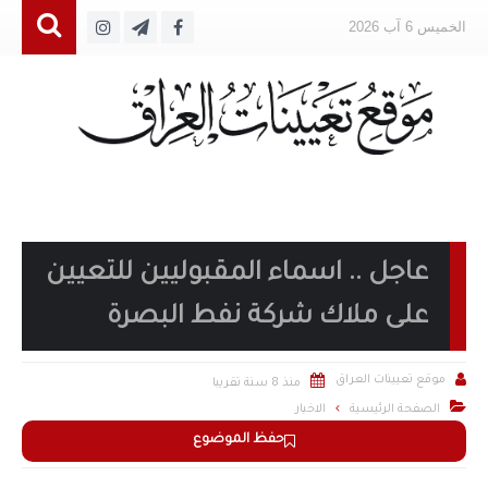
الخميس 6 آب 2026
عاجل .. اسماء المقبوليين للتعيين
على ملاك شركة نفط البصرة


موقع تعيينات العراق
منذ 8 سنة تقريبا

الصفحة الرئيسية
الاخبار
حفظ الموضوع