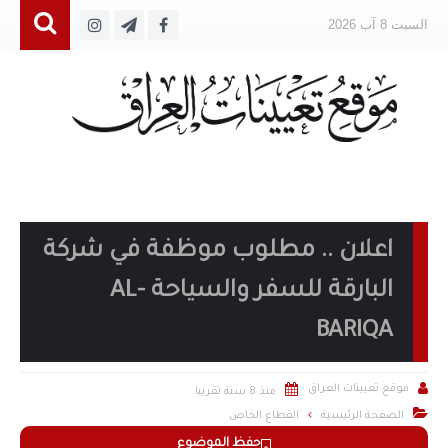
السبت 8 آب 2026
اعلان .. مطلوب موظفة في شركة
البارقة للسفر والسياحة AL-
BARIQA


موقع تعيينات العراق
منذ 8 سنة تقريبا

الصفحة الرئيسية
القطاع الخاص
حفظ الموضوع