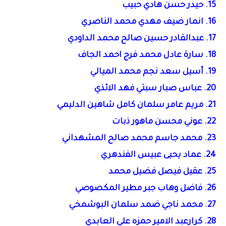
15. حيدر حسن هادي حبيب
16. انمار ضيف مهدي محمد الناصري
17. عبدالقادر حسين صالح محمد الداودي
18. سارة عادل محمد فرج احمد الجاف
19. أسيل سعد نجم محمد الميالي
20. عباس صبار سبتي فهد الائذي
21. مريم عامر سلمان كامل شاهين الدليمي
22. عوني محسن ماهور ذبات
23. محمد جاسم محمد صالح المشهداني
24. عماد يحيى عبيس الفندهري
25. عقيل فيصل فضيل محمد
26. فاضل وهاب جبر مطير المكصوصي
27. محمد ناجي ضمد سلمان البوشمخي
28. كرارعبد الامير حمزه علي العابدي