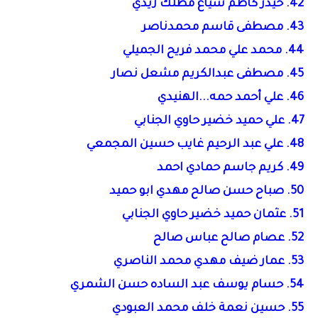
42. حيدر كاظم شياع مطلك زيدي
43. مصطفى قاسم محمدناصر
44. محمد علي محمد فريح الجميلي
45. مصطفى عبدالكريم مشعل نصار
46. علي أحمد حمه...الهنيدي
47. علي حميد خضير حاوي الجنابي
48. علي عبد الرحيم غايب حسين المجمعي
49. كريم جاسم حمادي احمد
50. صباح حسن صالح مهدي ابو حميد
51. عثمان حميد خضير حاوي الجنابي
52. عصام صالح عباس صالح
53. عمار ضيف مهدي محمد الناصري
54. حسام يوسف عبد الساده حسن الشمري
55. حسين نعمة خلف محمد العبودي