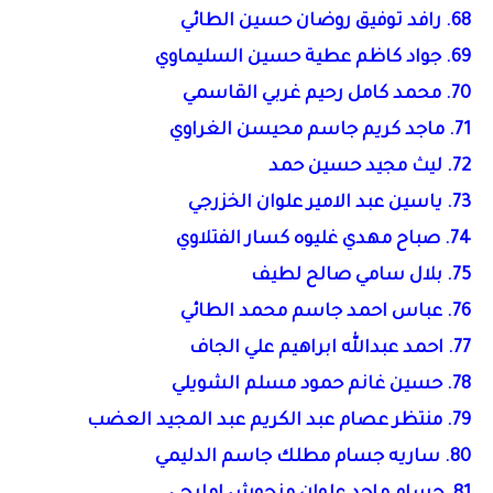
68. رافد توفيق روضان حسين الطائي
69. جواد كاظم عطية حسين السليماوي
70. محمد كامل رحيم غربي القاسمي
71. ماجد كريم جاسم محيسن الغراوي
72. ليث مجيد حسين حمد
73. ياسين عبد الامير علوان الخزرجي
74. صباح مهدي غليوه كسار الفتلاوي
75. بلال سامي صالح لطيف
76. عباس احمد جاسم محمد الطائي
77. احمد عبدالله ابراهيم علي الجاف
78. حسين غانم حمود مسلم الشويلي
79. منتظر عصام عبد الكريم عبد المجيد العضب
80. ساريه جسام مطلك جاسم الدليمي