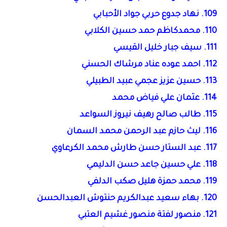
109. نهاد جدوع حربي جواد الأحبابي
110. محمدكاظم حمد حسين الكلابي
111. سيف جبار خليل القيسي
112. احمد عوده عناد مرشاك الحسني
113. حسين عزيز عجمي عبيد الطبيلي
114. عثمان علي فياض محمد
115. طالب صالح رهيف نيروز السواعد
116. ليث حازم عبد الرحمن محمد السمان
117. عبد الستار حسن طارش محمد الكرعاوي
118. علي حسين جاعد حسن الدليمي
119. محمد حمزة هليل صكب الدلفي
120. بهاء سعيد عبدالكريم حنتوش العبدالحسن
121. منصور لفتة منصور غشيم العتبي