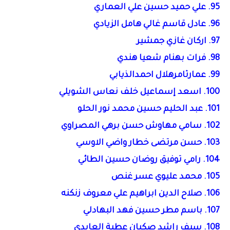
95. علي حميد حسين علي العماري
96. عادل قاسم غالي هامل الزيادي
97. اركان غازي جمشير
98. فرات بهنام شعيا هندي
99. عمارثامرهلال احمدالذيابي
100. اسعد إسماعيل خلف نعاس الشويلي
101. عبد الحليم حسين محمد نور الحلو
102. سامي مهاوش حسن برهي المصراوي
103. حسن مرتضى خطار واضي الاوسي
104. رامي توفيق روضان حسين الطائي
105. محمد عليوي عسر غنص
106. صلاح الدين ابراهيم علي معروف زنكنه
107. باسم مطر حسين فهد البهادلي
108. سيف راشد صكبان عطية العابدي