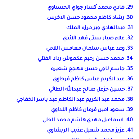
29. هادي محمد کسار چواي الحسناوي
30. رشاد كاظم محمود حسن الاخرس
31. عبدالهادي جبر مرزه الملك
32. علاء صبار سبتي فهد الائذي
33. وعد عباس سلمان مغامس اللامي
34. محمد حسن رحيم عكموش رداد الفتلي
35. جاسم ناجي حسن مهجج شعيره
36. عبد الكريم عباس كاظم فرجاوي
37. حسين خزعل صالح عبدالله الطائي
38. محمد عبد الكريم عبد الكاظم عبد ياسر الخفاجي
39. سعود امين فرمان كاظم النداوي
40. اسماعيل مهدي هاشم محمد الحلي
41. عزيز محمد شعيل عذيب الريشاوي