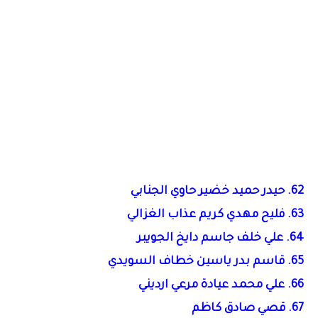
62. حيدر حميد خضير حاوي الجنابي
63. فليح مهدي كريم عذاب الغزالي
64. علي خلف جاسم دايخ الجويبر
65. قاسم بدر ياسين خطاف السويدي
66. علي محمد عيادة مرعي ارديني
67. قصي صادق كاظم