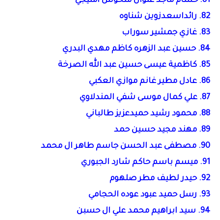
81. حسام ماجد علوان منحوش امليجي
82. رائداسعدزوين شناوه
83. غازي جمشير سوراب
84. حسين عبد الزهره كاظم مهدي البدري
85. كاظمية عيسى حسين عبد الله الصرخة
86. عادل مطير غانم موازي العكبي
87. علي كمال موسى شفي المندلاوي
88. محمود رشيد حميدعزيز طالباني
89. مهند مجيد حسين حمد
90. مصطفى عبد الحسن جاسم طاهر ال محمد
91. ميسم باسم حاكم شارد الجبوري
92. حيدر لطيف مطر صلهوم
93. رسل حميد عبود عوده الحجامي
94. سيد ابراهيم محمد علي ال حسبن