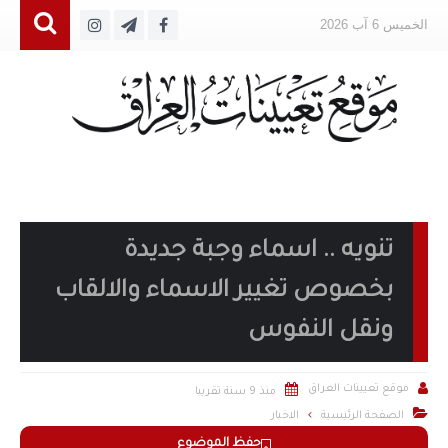
الخميس 6 آب 2026
تنويه .. اسماء وجبة جديدة
بخصوص تغيير الاسماء والالقاب
ونقل النفوس


موقع تعيينات العراق
منذ 9 سنة تقريبا

الصفحة الرئيسية
الاخبار
حفظ الموضوع