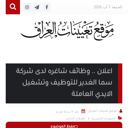
الجمعة 7 آب 2026
اعلان .. وظائف شاغره لدى شركة
سما الغدير للتوظيف وتشغيل
الايدي العاملة


موقع تعيينات العراق
منذ 9 سنة تقريبا

الصفحة الرئيسية
القطاع الخاص
حفظ الموضوع