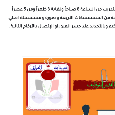
يرجى زيارة مقر شركة سما للتوظيف و التدريب من الساعة 8 صباحاً ولغاية 3 ظهراً ومن 5 عصراً
التحديد عند جسر العبور او الإتصال بالأرقام التالية :