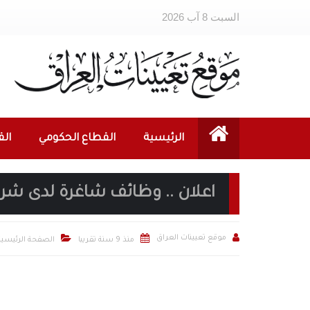
السبت 8 آب 2026
الرئيسية
القطاع الحكومي
ال
اعلان .. وظائف شاغرة لدى شر



موقع تعيينات العراق
منذ 9 سنة تقريبا
الصفحة الرئيسية