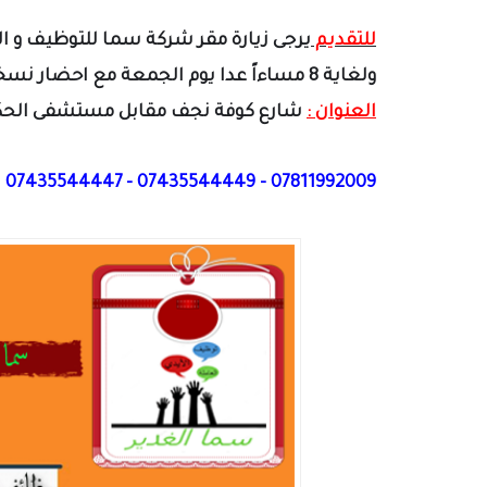
للتقديم
ولغاية 8 مساءاً عدا يوم الجمعة مع احضار نسخة من المستمسكات الاربعة و صورة و مستمسك اصلي.
العنوان :
شارع كوفة نجف مقابل مستشفى الحكيم وب
07811992009 - 07435544449 - 07435544447