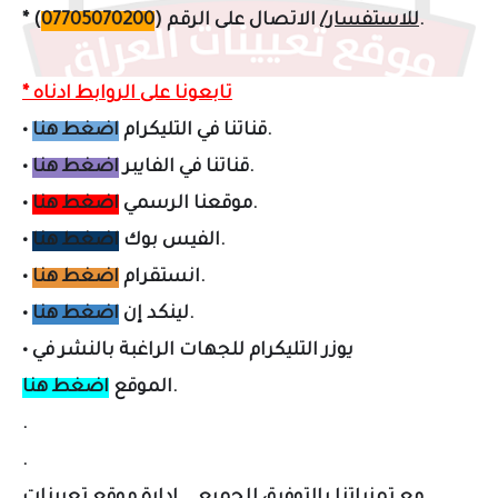
).
للاستفسار/
الاتصال على الرقم
(
07705070200
*
* تابعونا على الروابط ادناه
.
قناتنا في التليكرام
اضغط هنا
•
.
قناتنا في الفايبر
اضغط هنا
•
.
موقعنا الرسمي
اضغط هنا
•
.
الفيس بوك
اضغط هنا
•
.
انستقرام
اضغط هنا
•
.
لينكد إن
اضغط هنا
•
يوزر التليكرام لل
جهات الراغبة بالنشر في
•
.
الموقع
اضغط هنا
.
.
مع تمنياتنا بالتوفيق للجميع .. إدارة موقع تعيينات