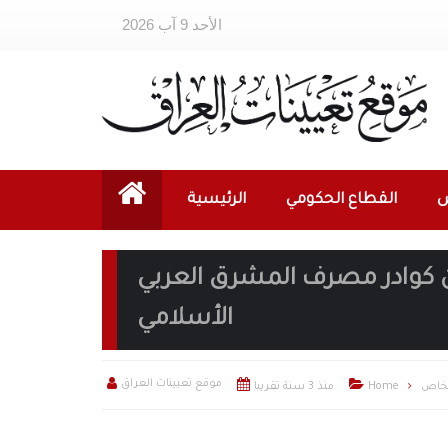
الأحد 9 آب 2026
ص
القطاع الحكومي
الرئيسية
ن كوادر مصرف المشرق العربي
الأسلامي



موقع تعيينات العراق
لخاص
Home
منذ 3 سنة تقريبا