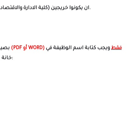
خريجين (كلية الادارة والاقتصاد - علوم مالية ومصرفية - ادارة مالية - محاسبة).
- ان يكونوا
فقط
ويجب كتابة اسم الوظيفة في
PDF أو WORD)
(
بصيغة
خانة الموضوع لتجنب اهمال الطلب إلى الايميل التالي: