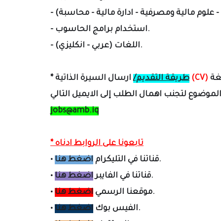
‎- استخدام برامج الحاسوب.
‎- اللغات (عربي - انكليزي).
(CV)
ارسال السيرة الذاتية
طريقة التقديم/
*
jobs@amb.iq
* تابعونا على الروابط ادناه
.
قناتنا في التليكرام
اضغط هنا
•
.
قناتنا في الفايبر
اضغط هنا
•
.
موقعنا الرسمي
اضغط هنا
•
.
الفيس بوك
اضغط هنا
•