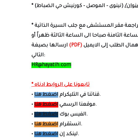
نوان/
*
عة مقر المستشفى مع جلب السيرة الذاتية (CV) في اوقات الدوام الرسمي كل ايام
*
اعة الثامنة صباحا الى الساعة الثالثة ظهراً أو
مال الطلب إلى الايميل
(PDF)
بصيغة
ارسالها
التالي:
HR@hayatih.com
* تابعونا على الروابط ادناه
.
قناتنا في التليكرام
اضغط هنا
•
.
موقعنا الرسمي
اضغط هنا
•
.
الفيس بوك
اضغط هنا
•
.
انستقرام
اضغط هنا
•
.
لينكد إن
اضغط هنا
•