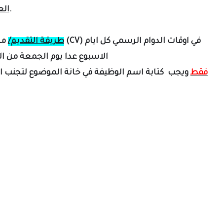
(نينوى - الموصل - كورنيش حي الضباط).
الع
طريقة التقديم/
مراج
الاسبوع عدا يوم الجمعة من الس
فقط
ويجب كتابة اسم الوظيفة في خانة الموضوع لتجنب اه