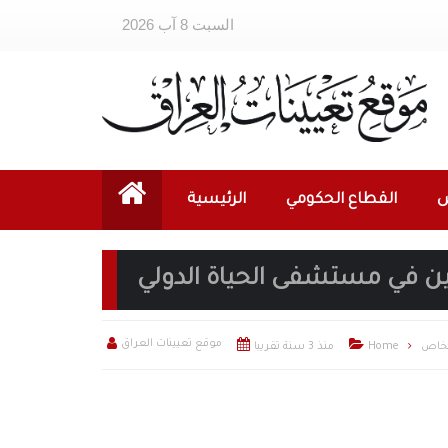
السبت 8 آب 2026
ص
القطاع الحكومي
الرئيسية
عيين في مستشفى الحياة الدولي



موقع تعيينات العراق
لخاص
Home
منذ 3 سنة تقريبا