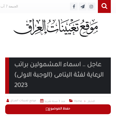
الجمعة 7 آب 2026
عاجل .. اسماء المشمولين براتب
الرعاية لفئة اليتامى (الوجبة الاولى)
2023



موقع تعيينات العراق
الاخبار
Home
منذ 3 سنة تقريبا
حفظ الموضوع