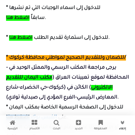
* للدخول إلى اسماء الوجبات التي تم نشرها
.
سابقاً
اضغط هنا
.
* للدخول إلى استمارة تقديم الطلب
اضغط هنا
* للضمان وللتقديم الصحيح لمواطني محافظة كركوك/
- يرجى مراجعة المكتب الرسمي والممثل الوحيد في
المحافظة لموقع تعيينات العراق (
مكتب اليمان للتقديم
الالكتروني
) الكائن في (
كركوك-حي الخضراء-شارع
).
المعارض الرئيسي-الفرع المؤدي إلى صيدلية تولاي
* للدخول إلى الصفحة الرسمية الخاصة بمكتب اليمان
.
على
الفيس بوك
اضغط هنا
- أو الاتصال بنا على الارقام التالية اثناء اوقات الدوام
إخفاء
المحفوظة
الجديد
البحث
الأقسام
الرئيسية