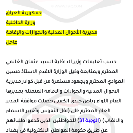
جمهورية العراق
وزارة الداخلية
مديرية الأحوال المدنية والجوازات والإقامة
عاجل
حسب تعليمات وزير الداخلية السيد عثمان الغانمي
المحترم وبمتابعة وكيل الوزارة الاقدم الاستاذ حسين
العوادي المحترم وبجهود مستمرة من قبل كوادر مديرية
الاحوال المدنية والجوازات والاقامة المتمثلة بمديرها
العام اللواء رياض جندي الكعبي حصلت موافقة المدير
العام المحترم على (نقل النفوس وتغيير الاسماء
والالقاب) (
الوجبة 31
) للمواطنين الذين قدموا طلباتهم
عن طريق
حكومة المواطن الالكترونية
في بغداد