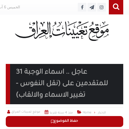
الخميس 6 آب 2026
عاجل .. اسماء الوجبة 31
للمتقدمين على (نقل النفوس -
تغيير الاسماء والالقاب)



موقع تعيينات العراق
الاخبار
Home
منذ 4 سنة تقريبا
حفظ الموضوع