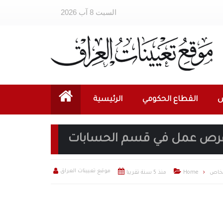
السبت 8 آب 2026
ص
القطاع الحكومي
الرئيسية
ن فرص عمل في قسم الحسابات



موقع تعيينات العراق
لخاص
Home
منذ 5 سنة تقريبا