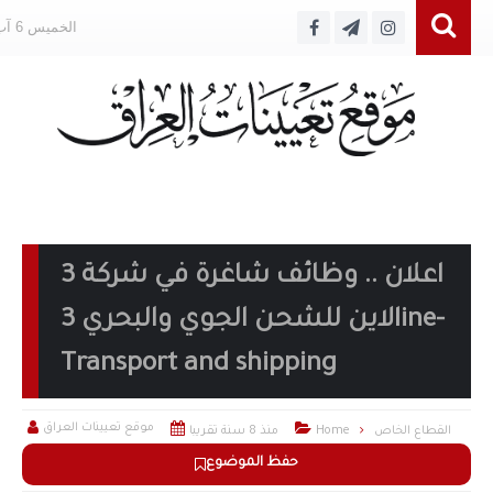
الخميس 6 آب 2026
اعلان .. وظائف شاغرة في شركة 3
لاين للشحن الجوي والبحري 3line-
Transport and shipping



موقع تعيينات العراق
القطاع الخاص
Home
منذ 8 سنة تقريبا
حفظ الموضوع