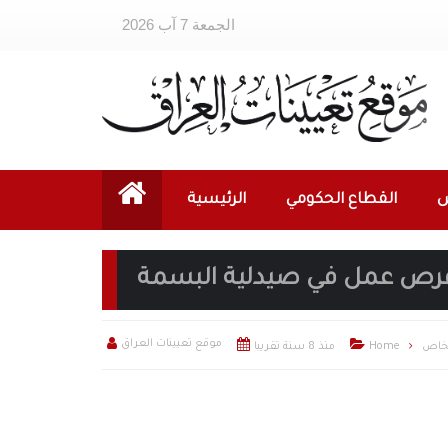
الجمعة 7 آب 2026
ص
القطاع الحكومي
الرئيسية
 فرص عمل في صيدلية البسمة



موقع تعيينات العراق
لخاص
Home
منذ 8 سنة تقريبا