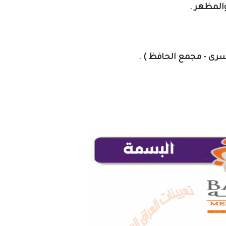
المظهر .
سرى - مجمع الحافظ ) .