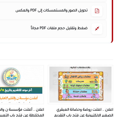
تحويل الصور والمستمسكات إلى PDF والعكس
ضغط وتقليل حجم ملفات PDF مجاناً
اعلان .. اعلنت روضة وحضانة العبقري
اعلان .. أعلنت مؤسسة ن والقل
الصغير الالكترونية عن فتح باب التقديم
المختلطة عن فتح باب التعيي