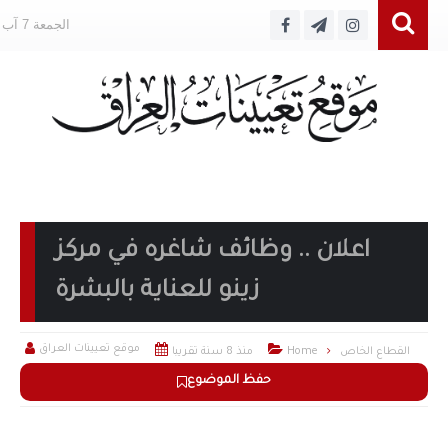
الجمعة 7 آب 2026
اعلان .. وظائف شاغره في مركز
زينو للعناية بالبشرة



موقع تعيينات العراق
القطاع الخاص
Home
منذ 8 سنة تقريبا
حفظ الموضوع